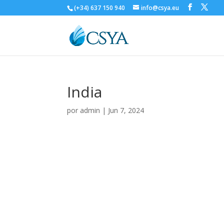
(+34) 637 150 940
info@csya.eu
India
por
admin
|
Jun 7, 2024